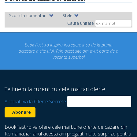
Scor din comentarii
Stele
Cauta unitate
Fast .ro inspira incredere inca de la prima
Concediul nost
a site-ului. Prin acest site am avut parte de o
un concediu
vacanta superba!
despre care 
Te tinem la curent cu cele mai tari oferte
Abonati-va la Oferte Secrete
BookFast.ro va ofere cele mai bune oferte de cazare din
Romania, iar anul acesta am pregatit multe surprize pentru