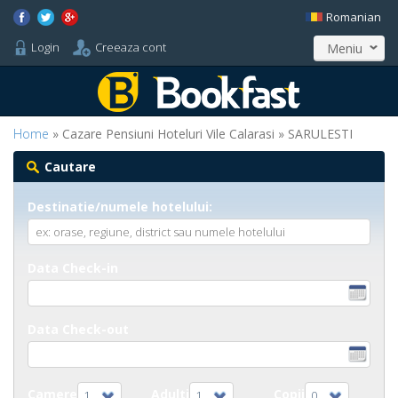
Romanian
Login
Creeaza cont
Meniu
Home
» Cazare Pensiuni Hoteluri Vile Calarasi » SARULESTI
Cautare
Destinatie/numele hotelului:
Data Check-in
Data Check-out
Camere
Adulti
Copii
1
1
0