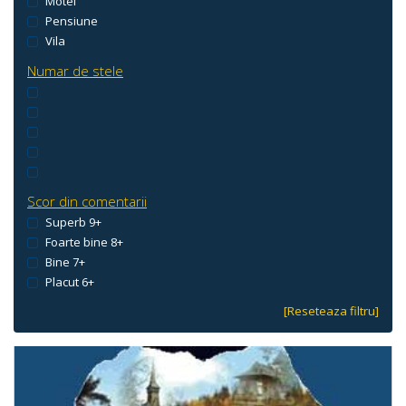
Motel
Pensiune
Vila
Numar de stele
Scor din comentarii
Superb 9+
Foarte bine 8+
Bine 7+
Placut 6+
[Reseteaza filtru]