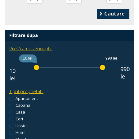
Filtrare dupa
Pret/camera/noapte
10 lei
990 lei
990
10
lei
lei
Tipul proprietatii
Apartament
Cabana
Casa
Cort
Hostel
Hotel