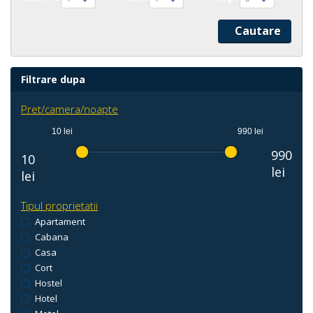
Filtrare dupa
Pret/camera/noapte
10 lei
990 lei
990
10
lei
lei
Tipul proprietatii
Apartament
Cabana
Casa
Cort
Hostel
Hotel