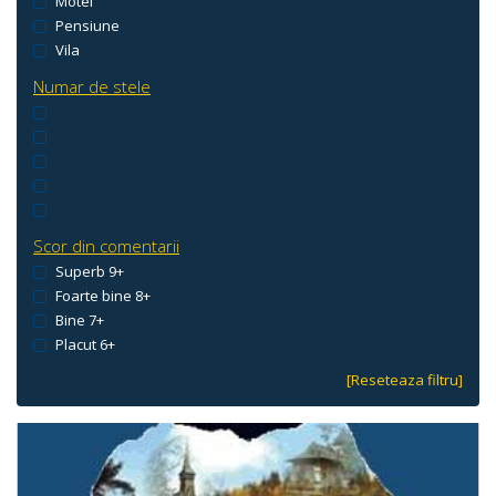
Motel
Pensiune
Vila
Numar de stele
Scor din comentarii
Superb 9+
Foarte bine 8+
Bine 7+
Placut 6+
[Reseteaza filtru]