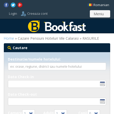
Romanian
Login
Creeaza cont
Meniu
Home
» Cazare Pensiuni Hoteluri Vile Calarasi » RASURILE
Cautare
Destinatie/numele hotelului:
Data Check-in
Data Check-out
Camere
Adulti
Copii
1
1
0