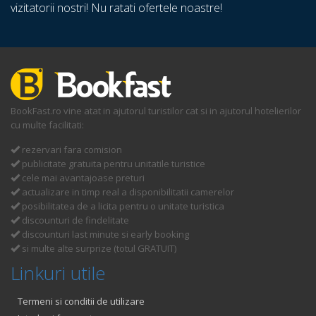
vizitatorii nostri! Nu ratati ofertele noastre!
BookFast.ro vine atat in ajutorul turistilor cat si in ajutorul hotelierilor
cu multe facilitati:
rezervari fara comision
publicitate gratuita pentru unitatile turistice
cele mai avantajoase preturi
actualizare in timp real a disponibilitatii camerelor
posibilitatea de a licita pentru o unitate turistica
discounturi de findelitate
discounturi last minute si early booking
si multe alte surprize (totul GRATUIT)
Linkuri utile
Termeni si conditii de utilizare