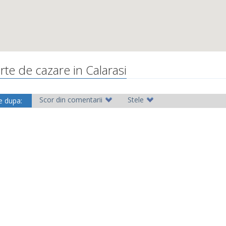
rte de cazare in Calarasi
Scor din comentarii
Stele
e dupa: