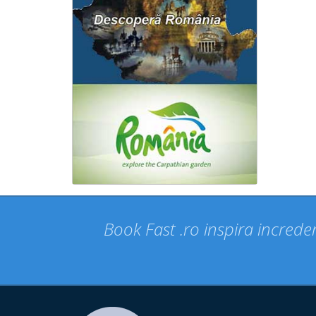
Book Fast .ro inspira increder