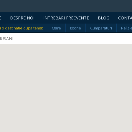
E
DESPRE NOI
INTREBARI FRECVENTE
BLOG
CONT
i o destinatie dupa tema:
Mare
Istorie
Cumparaturi
Religi
UMUSANI