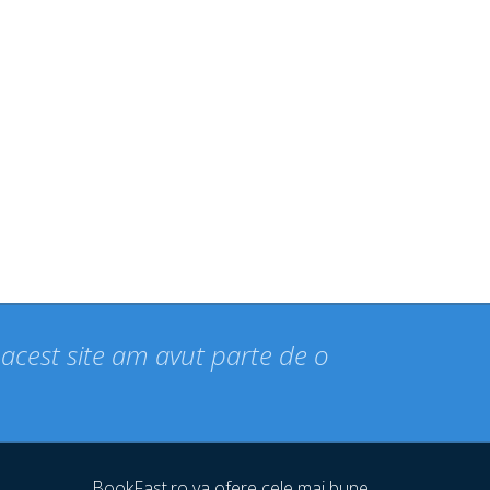
n acest site am avut parte de o
BookFast.ro va ofere cele mai bune