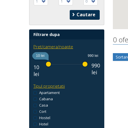
1
1
0
Filtrare dupa
0 ofe
Pret/camera/noapte
10 lei
990 lei
Sortar
990
10
lei
lei
Tipul proprietatii
Apartament
Cabana
Casa
Cort
Hostel
Hotel