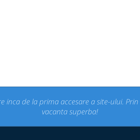
e inca de la prima accesare a site-ului. Pri
vacanta superba!