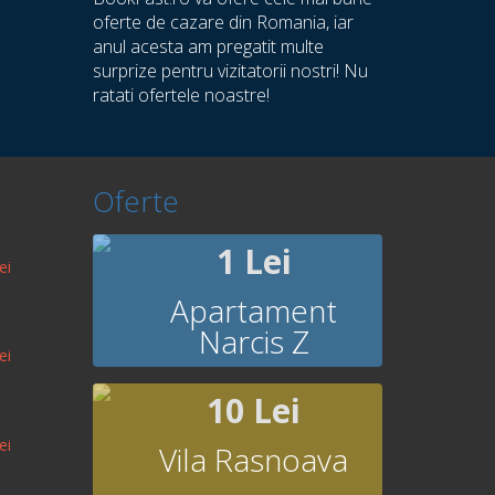
oferte de cazare din Romania, iar
anul acesta am pregatit multe
surprize pentru vizitatorii nostri! Nu
ratati ofertele noastre!
Oferte
1 Lei
ei
Apartament
Narcis Z
ei
10 Lei
ei
Vila Rasnoava