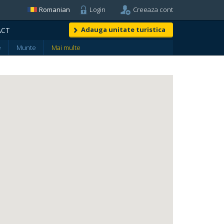
Romanian
Login
Creeaza cont
Adauga unitate turistica
ACT
e
Munte
Mai multe