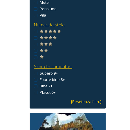
Motel
Pensiune
Vila
Numar de stele
Scor din comentarii
Superb 9+
Foarte bine 8+
Bine 7+
Placut 6+
[Reseteaza filtru]