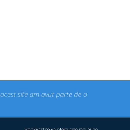
n acest site am avut parte de o
BookFast.ro va ofere cele mai bune