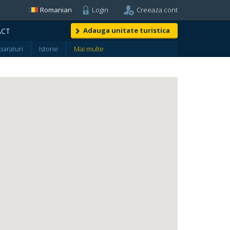
Romanian
Login
Creeaza cont
Adauga unitate turistica
ACT
araturi
Istorie
Mai multe