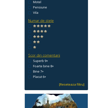
Motel
Pensiune
Vila
Numar de stele
Scor din comentarii
Superb 9+
Foarte bine 8+
Bine 7+
Placut 6+
[Reseteaza filtru]