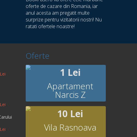
oferte de cazare din Romania, iar
anul acesta am pregatit multe
surprize pentru vizitatorii nostri! Nu
ratati ofertele noastre!
Oferte
1 Lei
Lei
Apartament
Narcis Z
Lei
10 Lei
arului
Vila Rasnoava
Lei