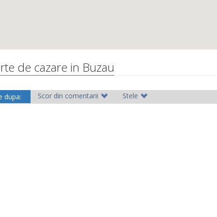
erte de cazare in Buzau
Scor din comentarii
Stele
e dupa: