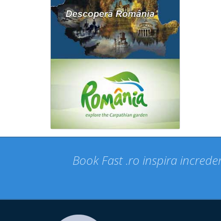
Book Fast .ro inspira increder