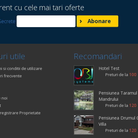
rent cu cele mai tari oferte
Secrete
ri utile
Recomandari
Hotel Test
 si conditii de utilizare
100 
Preturi de la
ri frecvente
Pensiunea Taramul
 noi
Mandrului
120 
t
Preturi de la
registrare Proprietate
Pensiunea Drumul C
Villa
120 
Preturi de la