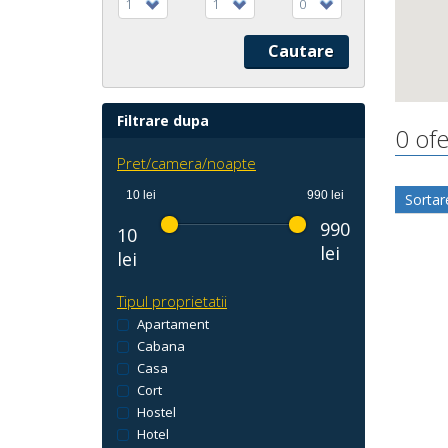
1
1
0
Filtrare dupa
0 of
Pret/camera/noapte
10 lei
990 lei
Sortar
990
10
lei
lei
Tipul proprietatii
Apartament
Cabana
Casa
Cort
Hostel
Hotel