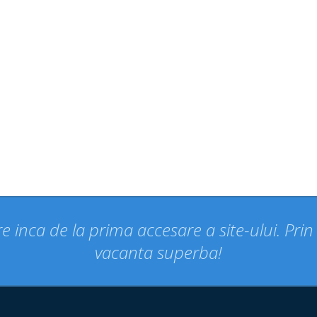
e inca de la prima accesare a site-ului. Pri
vacanta superba!