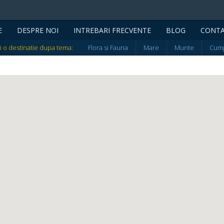
E
DESPRE NOI
INTREBARI FRECVENTE
BLOG
CONT
i o destinatie dupa tema:
Flora si Fauna
Mare
Munte
Cump