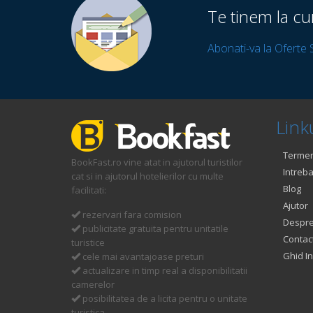
Te tinem la cu
Abonati-va la Oferte 
Linku
Termeni
BookFast.ro vine atat in ajutorul turistilor
Intreba
cat si in ajutorul hotelierilor cu multe
Blog
facilitati:
Ajutor
rezervari fara comision
Despre
publicitate gratuita pentru unitatile
Contac
turistice
Ghid In
cele mai avantajoase preturi
actualizare in timp real a disponibilitatii
camerelor
posibilitatea de a licita pentru o unitate
turistica