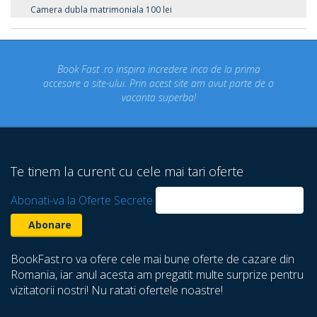
Camera dubla matrimoniala 100 lei
inspira incredere inca de la prima
Concediul nostru rezerva
ui. Prin acest site am avut parte de o
un concediu de vis. 
vacanta superba!
despre care nu stiam 
Te tinem la curent cu cele mai tari oferte
Abonati-va la Oferte Secrete
BookFast.ro va ofere cele mai bune oferte de cazare din
Romania, iar anul acesta am pregatit multe surprize pentru
vizitatorii nostri! Nu ratati ofertele noastre!