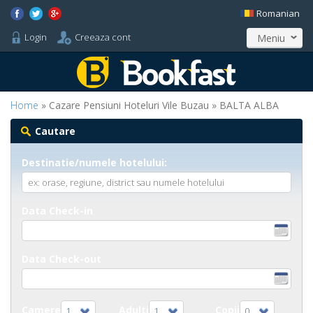
Romanian
Login
Creeaza cont
Meniu
Home
» Cazare Pensiuni Hoteluri Vile Buzau » BALTA ALBA
Cautare
Destinatie/numele hotelului:
Data Check-in
Data Check-out
Camere
Adulti
Copii
1
1
0