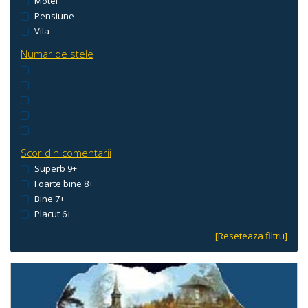
Motel
Pensiune
Vila
Numar de stele
Scor din comentarii
Superb 9+
Foarte bine 8+
Bine 7+
Placut 6+
[Reseteaza filtru]