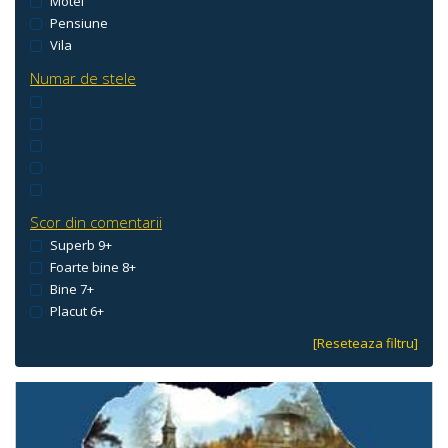
Motel
Pensiune
Vila
Numar de stele
Scor din comentarii
Superb 9+
Foarte bine 8+
Bine 7+
Placut 6+
[Reseteaza filtru]