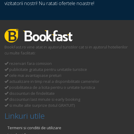
vizitatorii nostri! Nu ratati ofertele noastre!
BookFast.ro vine atat in ajutorul turistilor cat si in ajutorul hotelierilor
cu multe facilitati:
rezervari fara comision
publicitate gratuita pentru unitatile turistice
cele mai avantajoase preturi
actualizare in timp real a disponibilitatii camerelor
posibilitatea de a licita pentru o unitate turistica
discounturi de findelitate
discounturi last minute si early booking
si multe alte surprize (totul GRATUIT)
Linkuri utile
Termeni si conditii de utilizare