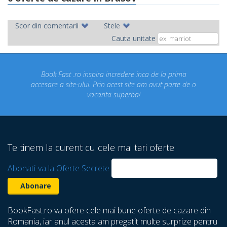
Scor din comentarii
Stele
Cauta unitate
credere inca de la prima
Concediul nostru rezervat prin sit
cest site am avut parte de o
un concediu de vis. Am vizitat
superba!
despre care nu stiam ca exista!
Te tinem la curent cu cele mai tari oferte
Abonati-va la Oferte Secrete
BookFast.ro va ofere cele mai bune oferte de cazare din
Romania, iar anul acesta am pregatit multe surprize pentru