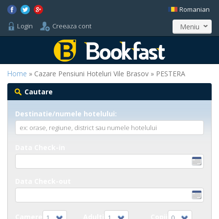
Romanian
Login
Creeaza cont
Meniu
Home
» Cazare Pensiuni Hoteluri Vile Brasov » PESTERA
Cautare
Destinatie/numele hotelului:
Data Check-in
Data Check-out
Camere
Adulti
Copii
1
1
0