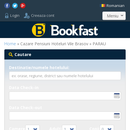
Romanian
Login
Creeaza cont
Meniu
Home
» Cazare Pensiuni Hoteluri Vile Brasov » PARAU
Cautare
Destinatie/numele hotelului:
Data Check-in
Data Check-out
Camere
Adulti
Copii
1
1
0