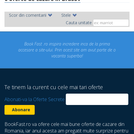
Scor din comentarii
Stele
Cauta unitate
ok Fast .ro inspira incredere inca de la prima
Concediul n
re a site-ului. Prin acest site am avut parte de o
un conce
vacanta superba!
despre ca
Te tinem la curent cu cele mai tari oferte
Abonati-va la Oferte Secrete
BookFast.ro va ofere cele mai bune oferte de cazare din
Romania, iar anul acesta am pregatit multe surprize pentru