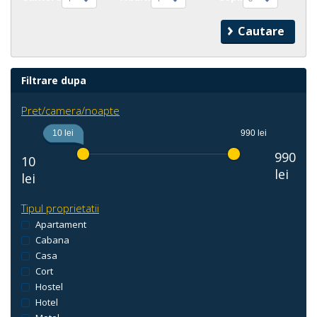
Filtrare dupa
Pret/camera/noapte
10 lei
990 lei
990
10
lei
lei
Tipul proprietatii
Apartament
Cabana
Casa
Cort
Hostel
Hotel