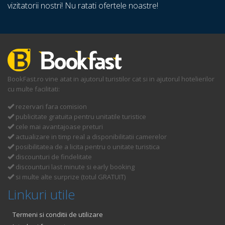
vizitatorii nostri! Nu ratati ofertele noastre!
BookFast.ro vine atat in ajutorul turistilor cat si in ajutorul hotelierilor
cu multe facilitati:
rezervari fara comision
publicitate gratuita pentru unitatile turistice
cele mai avantajoase preturi
actualizare in timp real a disponibilitatii camerelor
posibilitatea de a licita pentru o unitate turistica
discounturi de findelitate
discounturi last minute si early booking
si multe alte surprize (totul GRATUIT)
Linkuri utile
Termeni si conditii de utilizare