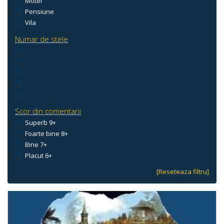
Motel
Pensiune
Vila
Numar de stele
Scor din comentarii
Superb 9+
Foarte bine 8+
Bine 7+
Placut 6+
[Reseteaza filtru]