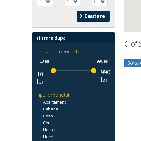
1
1
0
Filtrare dupa
0 ofe
Pret/camera/noapte
10 lei
990 lei
Sortar
990
10
lei
lei
Tipul proprietatii
Apartament
Cabana
Casa
Cort
Hostel
Hotel