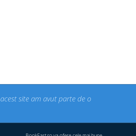
n acest site am avut parte de o
BookFast.ro va ofere cele mai bune