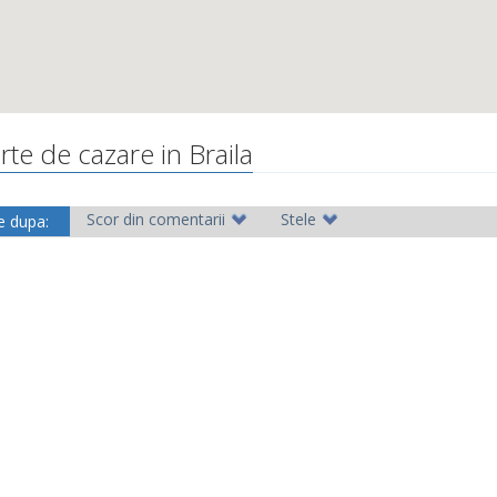
rte de cazare in Braila
Scor din comentarii
Stele
e dupa: