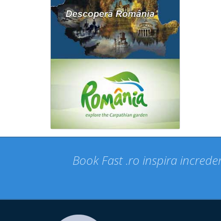
Book Fast .ro inspira increder