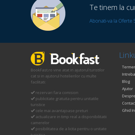
Te tinem la cu
Abonati-va la Oferte 
Linku
Termeni
BookFast.ro vine atat in ajutorul turistilor
Intreba
cat si in ajutorul hotelierilor cu multe
Blog
facilitati:
Ajutor
rezervari fara comision
Despre
publicitate gratuita pentru unitatile
Contac
turistice
Ghid In
cele mai avantajoase preturi
actualizare in timp real a disponibilitatii
camerelor
posibilitatea de a licita pentru o unitate
turistica