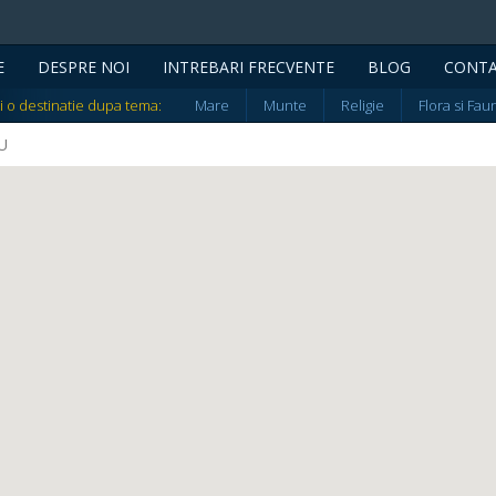
E
DESPRE NOI
INTREBARI FRECVENTE
BLOG
CONT
i o destinatie dupa tema:
Mare
Munte
Religie
Flora si Fau
SU