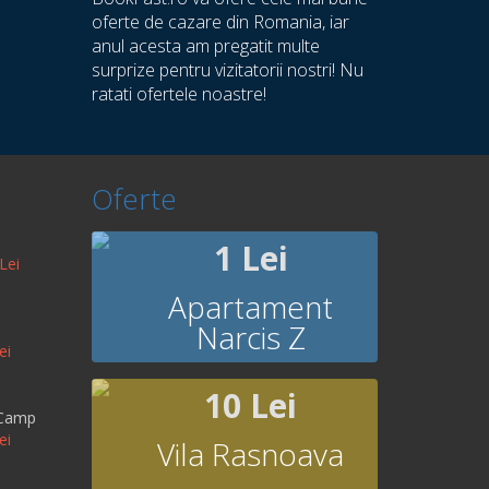
oferte de cazare din Romania, iar
anul acesta am pregatit multe
surprize pentru vizitatorii nostri! Nu
ratati ofertele noastre!
Oferte
1 Lei
Lei
Apartament
Narcis Z
ei
10 Lei
 Camp
ei
Vila Rasnoava