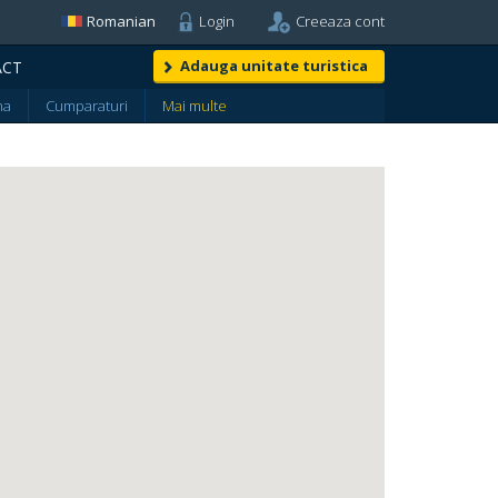
Romanian
Login
Creeaza cont
Adauga unitate turistica
ACT
na
Cumparaturi
Mai multe