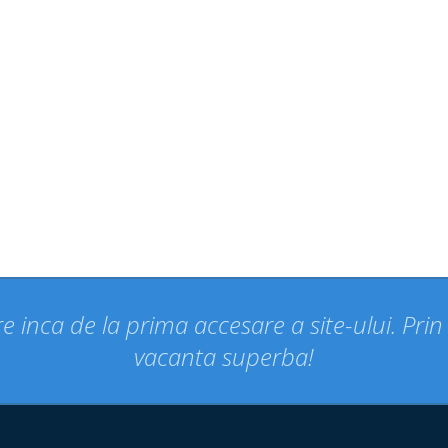
e inca de la prima accesare a site-ului. Pri
vacanta superba!