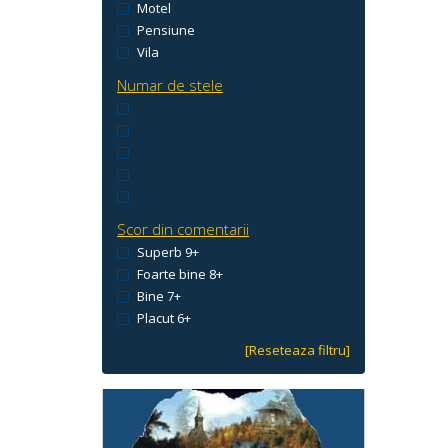
Motel
Pensiune
Vila
Numar de stele
Scor din comentarii
Superb 9+
Foarte bine 8+
Bine 7+
Placut 6+
[Reseteaza filtru]