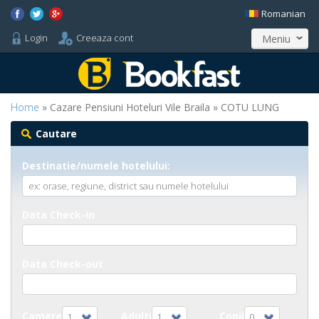
Romanian
Login
Creeaza cont
Meniu
Home
» Cazare Pensiuni Hoteluri Vile Braila » COTU LUNG
Cautare
Destinatie/numele hotelului:
Data Check-in
Data Check-out
Camere
Adulti
Copii
1
1
0