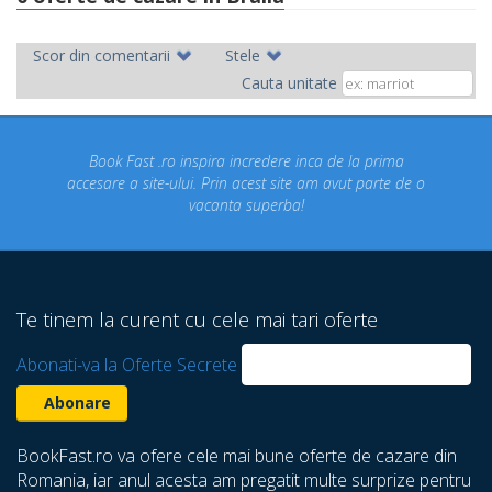
Scor din comentarii
Stele
Cauta unitate
ok Fast .ro inspira incredere inca de la prima
Concediul n
re a site-ului. Prin acest site am avut parte de o
un conce
vacanta superba!
despre ca
Te tinem la curent cu cele mai tari oferte
Abonati-va la Oferte Secrete
BookFast.ro va ofere cele mai bune oferte de cazare din
Romania, iar anul acesta am pregatit multe surprize pentru