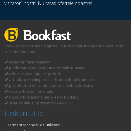
vizitatorii nostri! Nu ratati ofertele noastre!
BookFast.ro vine atat in ajutorul turistilor cat si in ajutorul hotelierilor
cu multe facilitati:
rezervari fara comision
publicitate gratuita pentru unitatile turistice
cele mai avantajoase preturi
actualizare in timp real a disponibilitatii camerelor
posibilitatea de a licita pentru o unitate turistica
discounturi de findelitate
discounturi last minute si early booking
si multe alte surprize (totul GRATUIT)
Linkuri utile
Termeni si conditii de utilizare