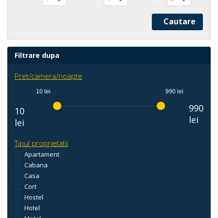
Filtrare dupa
Pret/camera/noapte
10 lei
990 lei
990
10
lei
lei
Tipul proprietatii
Apartament
Cabana
Casa
Cort
Hostel
Hotel