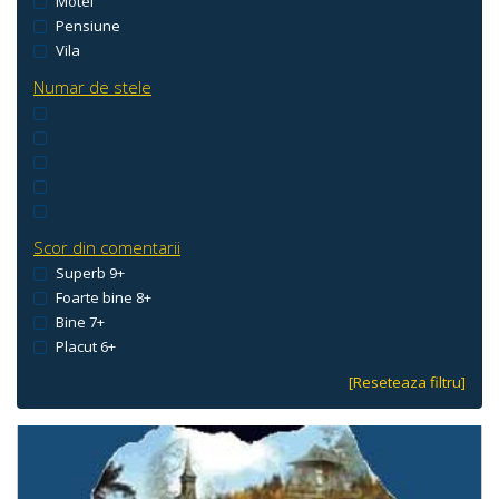
Motel
Pensiune
Vila
Numar de stele
Scor din comentarii
Superb 9+
Foarte bine 8+
Bine 7+
Placut 6+
[Reseteaza filtru]