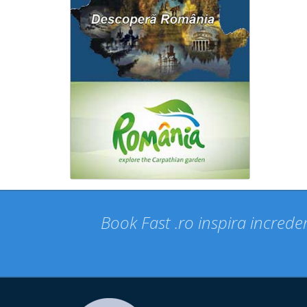
Book Fast .ro inspira increder