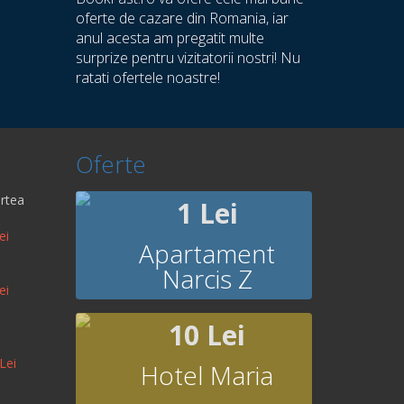
oferte de cazare din Romania, iar
anul acesta am pregatit multe
surprize pentru vizitatorii nostri! Nu
ratati ofertele noastre!
Oferte
rtea
1 Lei
ei
Apartament
Narcis Z
ei
10 Lei
Lei
Hotel Maria