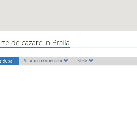
rte de cazare in Braila
Scor din comentarii
Stele
e dupa: