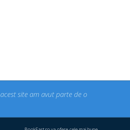
n acest site am avut parte de o
BookFast.ro va ofere cele mai bune