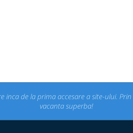
e inca de la prima accesare a site-ului. Pri
vacanta superba!