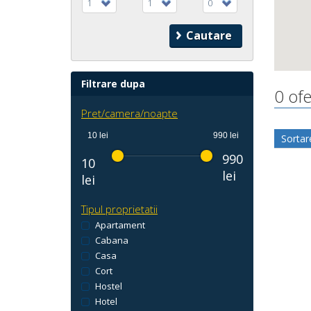
1
1
0
Filtrare dupa
0 ofe
Pret/camera/noapte
10 lei
990 lei
Sortar
990
10
lei
lei
Tipul proprietatii
Apartament
Cabana
Casa
Cort
Hostel
Hotel