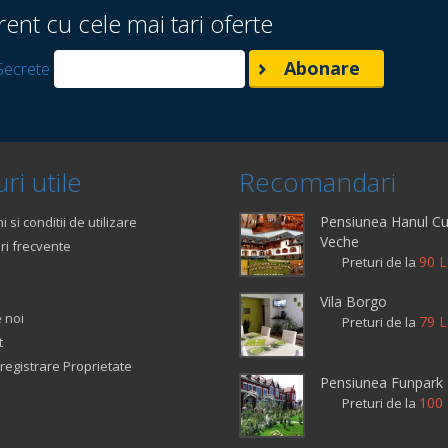
rent cu cele mai tari oferte
Secrete
ri utile
Recomandari
Pensiunea Hanul Cu
 si conditii de utilizare
Veche
ri frecvente
90 L
Preturi de la
Vila Borgo
 noi
79 L
Preturi de la
t
registrare Proprietate
Pensiunea Funpark
100 
Preturi de la