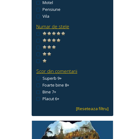
Motel
Pensiune
Vila
Numar de stele
Scor din comentarii
Superb 9+
Foarte bine 8+
Bine 7+
Placut 6+
[Reseteaza filtru]