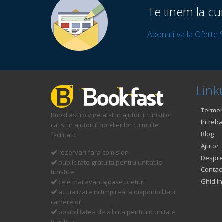
Te tinem la cu
Abonati-va la Oferte 
Linku
Termeni
BookFast.ro vine atat in ajutorul turistilor
Intreba
cat si in ajutorul hotelierilor cu multe
Blog
facilitati:
Ajutor
rezervari fara comision
Despre
publicitate gratuita pentru unitatile
Contac
turistice
Ghid In
cele mai avantajoase preturi
actualizare in timp real a disponibilitatii
camerelor
posibilitatea de a licita pentru o unitate
turistica