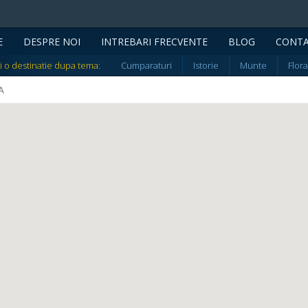
E
DESPRE NOI
INTREBARI FRECVENTE
BLOG
CONT
i o destinatie dupa tema:
Cumparaturi
Istorie
Munte
Flora
A