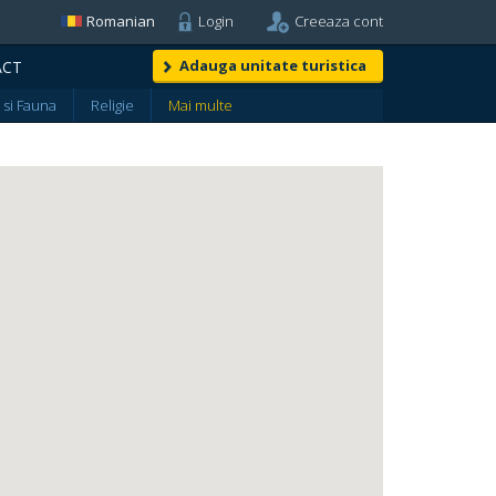
Romanian
Login
Creeaza cont
Adauga unitate turistica
ACT
 si Fauna
Religie
Mai multe