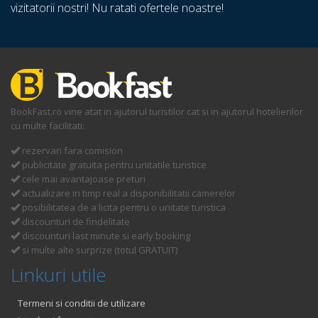
vizitatorii nostri! Nu ratati ofertele noastre!
BookFast.ro vine atat in ajutorul turistilor cat si in ajutorul hotelierilor
cu multe facilitati:
rezervari fara comision
publicitate gratuita pentru unitatile turistice
cele mai avantajoase preturi
actualizare in timp real a disponibilitatii camerelor
posibilitatea de a licita pentru o unitate turistica
discounturi de findelitate
discounturi last minute si early booking
si multe alte surprize (totul GRATUIT)
Linkuri utile
Termeni si conditii de utilizare