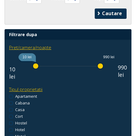
Filtrare dupa
Pret/camera/noapte
10 lei
990 lei
990
10
lei
lei
Tipul proprietatii
Apartament
Cabana
Casa
Cort
Hostel
Hotel