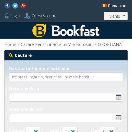
Romanian
Login
Creeaza cont
Meniu
Home
» Cazare Pensiuni Hoteluri Vile Botosani » OROFTIANA
Cautare
Destinatie/numele hotelului:
Data Check-in
Data Check-out
Camere
Adulti
Copii
1
1
0