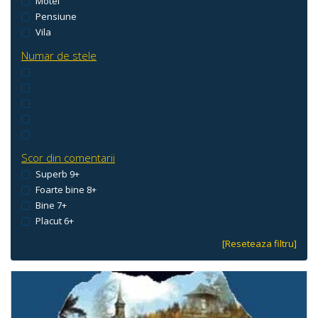
Motel
Pensiune
Vila
Numar de stele
Scor din comentarii
Superb 9+
Foarte bine 8+
Bine 7+
Placut 6+
[Reseteaza filtru]