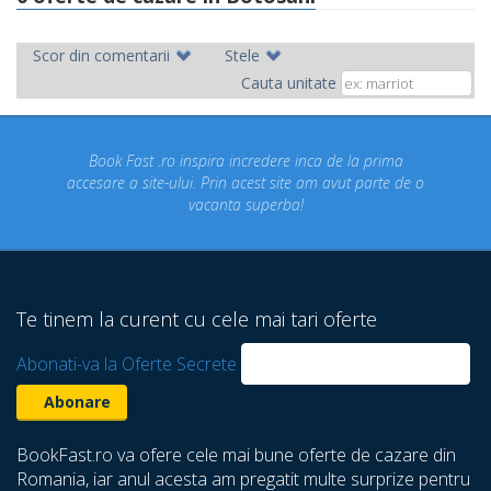
Scor din comentarii
Stele
Cauta unitate
inspira incredere inca de la prima
Concediul nostru rezerva
ui. Prin acest site am avut parte de o
un concediu de vis. 
vacanta superba!
despre care nu stiam 
Te tinem la curent cu cele mai tari oferte
Abonati-va la Oferte Secrete
BookFast.ro va ofere cele mai bune oferte de cazare din
Romania, iar anul acesta am pregatit multe surprize pentru