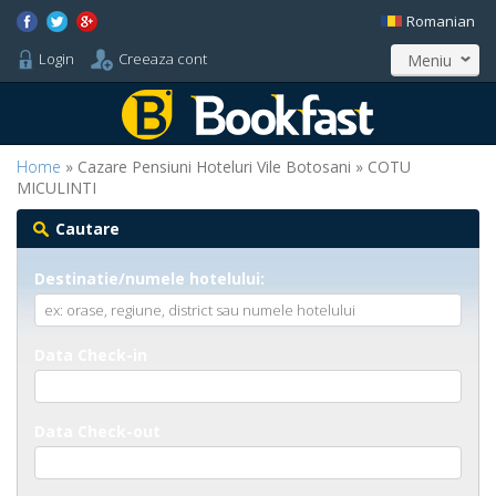
Romanian
Login
Creeaza cont
Meniu
Home
» Cazare Pensiuni Hoteluri Vile Botosani » COTU
MICULINTI
Cautare
Destinatie/numele hotelului:
Data Check-in
Data Check-out