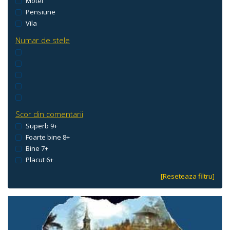
Motel
Pensiune
Vila
Numar de stele
Scor din comentarii
Superb 9+
Foarte bine 8+
Bine 7+
Placut 6+
[Reseteaza filtru]