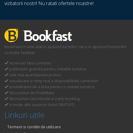
vizitatorii nostri! Nu ratati ofertele noastre!
BookFast.ro vine atat in ajutorul turistilor cat si in ajutorul hotelierilor
cu multe facilitati:
rezervari fara comision
publicitate gratuita pentru unitatile turistice
cele mai avantajoase preturi
actualizare in timp real a disponibilitatii camerelor
posibilitatea de a licita pentru o unitate turistica
discounturi de findelitate
discounturi last minute si early booking
si multe alte surprize (totul GRATUIT)
Linkuri utile
Termeni si conditii de utilizare