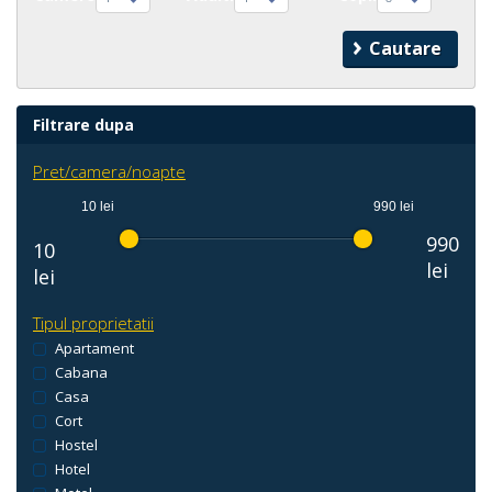
Filtrare dupa
Pret/camera/noapte
10 lei
990 lei
990
10
lei
lei
Tipul proprietatii
Apartament
Cabana
Casa
Cort
Hostel
Hotel