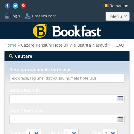
Romanian
Login
Creeaza cont
Meniu
Home
» Cazare Pensiuni Hoteluri Vile Bistrita Nasaud » TIGAU
Cautare
Destinatie/numele hotelului:
Data Check-in
Data Check-out
Camere
Adulti
Copii
1
1
0