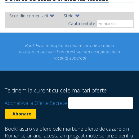
Scor din comentarii
Stele
Cauta unitate
ok Fast .ro inspira incredere inca de la prima
Concediul n
re a site-ului. Prin acest site am avut parte de o
un conce
vacanta superba!
despre ca
Te tinem la curent cu cele mai tari oferte
Abonati-va la Oferte Secrete
BookFast.ro va ofere cele mai bune oferte de cazare din
Romania, iar anul acesta am pregatit multe surprize pentru