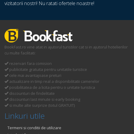
vizitatorii nostri! Nu ratati ofertele noastre!
BookFast.ro vine atat in ajutorul turistilor cat si in ajutorul hotelierilor
cu multe facilitati:
rezervari fara comision
publicitate gratuita pentru unitatile turistice
cele mai avantajoase preturi
actualizare in timp real a disponibilitatii camerelor
posibilitatea de a licita pentru o unitate turistica
discounturi de findelitate
discounturi last minute si early booking
si multe alte surprize (totul GRATUIT)
Linkuri utile
Termeni si conditii de utilizare