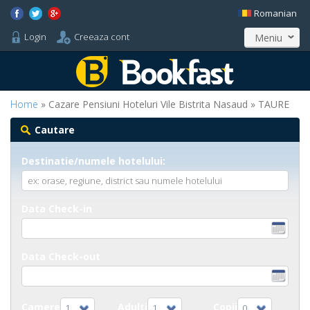
Romanian
Login
Creeaza cont
Meniu
Home
» Cazare Pensiuni Hoteluri Vile Bistrita Nasaud » TAURE
Cautare
Destinatie/numele hotelului:
Data Check-in
Data Check-out
Camere
Adulti
Copii
1
1
0