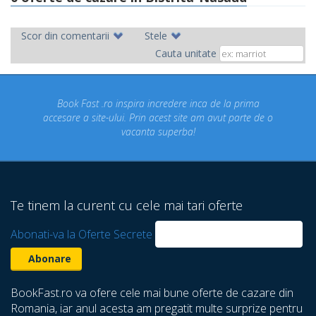
Scor din comentarii
Stele
Cauta unitate
ok Fast .ro inspira incredere inca de la prima
Concediul n
re a site-ului. Prin acest site am avut parte de o
un conce
vacanta superba!
despre ca
Te tinem la curent cu cele mai tari oferte
Abonati-va la Oferte Secrete
BookFast.ro va ofere cele mai bune oferte de cazare din
Romania, iar anul acesta am pregatit multe surprize pentru