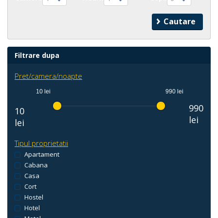
Filtrare dupa
Pret/camera/noapte
10 lei
990 lei
990
10
lei
lei
Tipul proprietatii
Apartament
Cabana
Casa
Cort
Hostel
Hotel