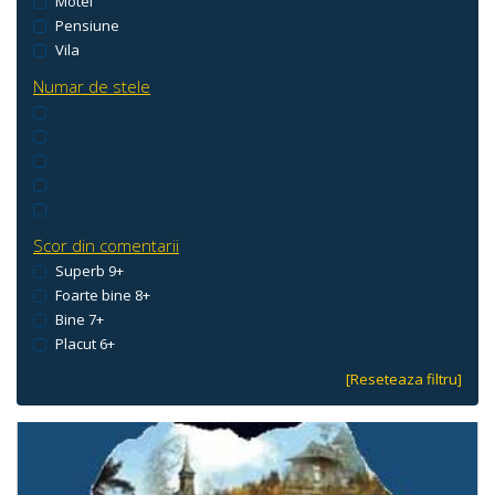
Motel
Pensiune
Vila
Numar de stele
Scor din comentarii
Superb 9+
Foarte bine 8+
Bine 7+
Placut 6+
[Reseteaza filtru]