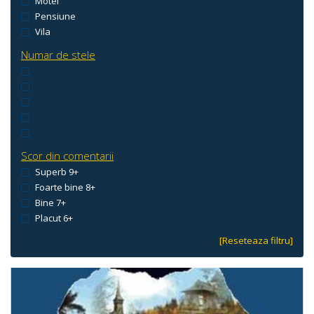
Motel
Pensiune
Vila
Numar de stele
Scor din comentarii
Superb 9+
Foarte bine 8+
Bine 7+
Placut 6+
[Reseteaza filtru]