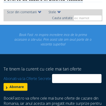
Scor din comentarii
Stele
Cauta unitate
ira incredere inca de la prima
Concediul nostru rezervat p
 Prin acest site am avut parte de o
un concediu de vis. Am 
canta superba!
despre care nu stiam ca 
Te tinem la curent cu cele mai tari oferte
Abonati-va la Oferte Secrete
BookFast.ro va ofere cele mai bune oferte de cazare din
Romania, iar anul acesta am pregatit multe surprize pentru