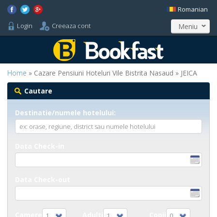
Romanian
Login
Creeaza cont
Meniu
Home
» Cazare Pensiuni Hoteluri Vile Bistrita Nasaud » JEICA
Cautare
Destinatie/numele hotelului:
Data Check-in
Data Check-out
Camere
Adulti
Copii
1
1
0