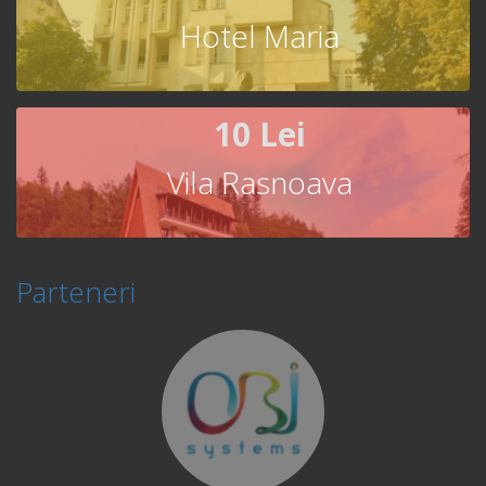
Hotel Maria
10 Lei
Vila Rasnoava
Parteneri