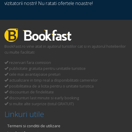
vizitatorii nostri! Nu ratati ofertele noastre!
BookFast.ro vine atat in ajutorul turistilor cat si in ajutorul hotelierilor
cu multe facilitati:
rezervari fara comision
publicitate gratuita pentru unitatile turistice
cele mai avantajoase preturi
actualizare in timp real a disponibilitatii camerelor
posibilitatea de a licita pentru o unitate turistica
discounturi de findelitate
discounturi last minute si early booking
si multe alte surprize (totul GRATUIT)
Linkuri utile
Termeni si conditii de utilizare