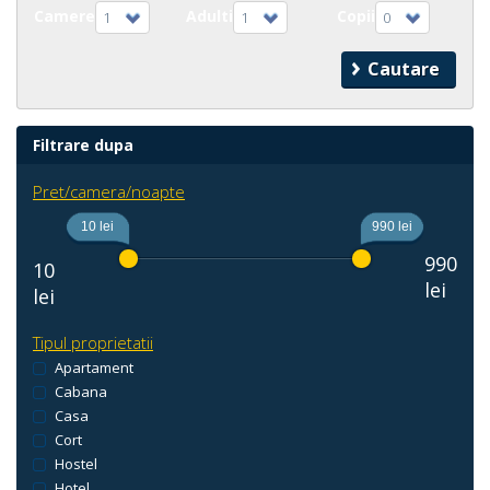
Camere
Adulti
Copii
1
1
0
Filtrare dupa
Pret/camera/noapte
10 lei
990 lei
990
10
lei
lei
Tipul proprietatii
Apartament
Cabana
Casa
Cort
Hostel
Hotel