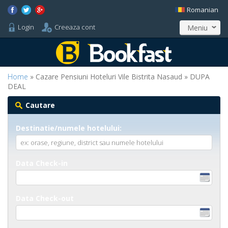
Romanian
Login
Creeaza cont
Meniu
Home
» Cazare Pensiuni Hoteluri Vile Bistrita Nasaud » DUPA
DEAL
Cautare
Destinatie/numele hotelului:
Data Check-in
Data Check-out