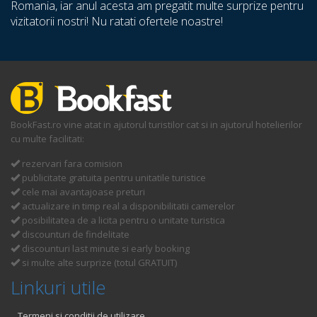
Romania, iar anul acesta am pregatit multe surprize pentru
vizitatorii nostri! Nu ratati ofertele noastre!
BookFast.ro vine atat in ajutorul turistilor cat si in ajutorul hotelierilor
cu multe facilitati:
rezervari fara comision
publicitate gratuita pentru unitatile turistice
cele mai avantajoase preturi
actualizare in timp real a disponibilitatii camerelor
posibilitatea de a licita pentru o unitate turistica
discounturi de findelitate
discounturi last minute si early booking
si multe alte surprize (totul GRATUIT)
Linkuri utile
Termeni si conditii de utilizare