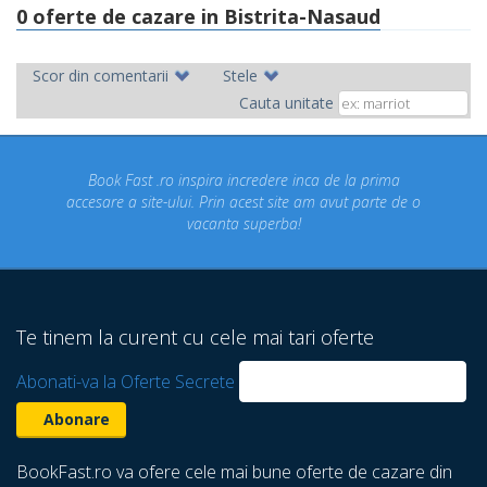
0 oferte de cazare in Bistrita-Nasaud
Scor din comentarii
Stele
Cauta unitate
ro inspira incredere inca de la prima
Concediul nostru rez
-ului. Prin acest site am avut parte de o
un concediu de vi
vacanta superba!
despre care nu sti
Te tinem la curent cu cele mai tari oferte
Abonati-va la Oferte Secrete
BookFast.ro va ofere cele mai bune oferte de cazare din