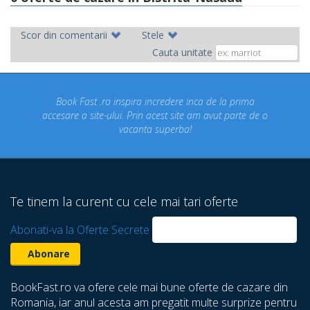
Scor din comentarii
Stele
Cauta unitate
credere inca de la prima
Concediul nostru rezervat prin sit
cest site am avut parte de o
un concediu de vis. Am vizitat
superba!
despre care nu stiam ca exista!
Te tinem la curent cu cele mai tari oferte
Abonati-va la Oferte Secrete
BookFast.ro va ofere cele mai bune oferte de cazare din
Romania, iar anul acesta am pregatit multe surprize pentru