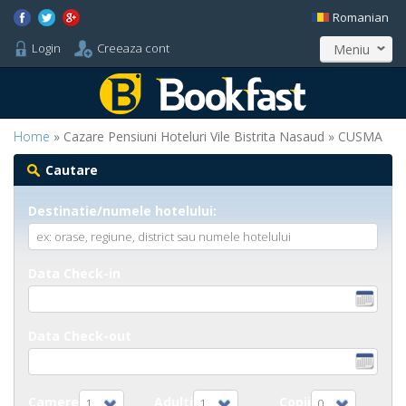
Romanian
Login
Creeaza cont
Meniu
Home
» Cazare Pensiuni Hoteluri Vile Bistrita Nasaud » CUSMA
Cautare
Destinatie/numele hotelului:
Data Check-in
Data Check-out
Camere
Adulti
Copii
1
1
0