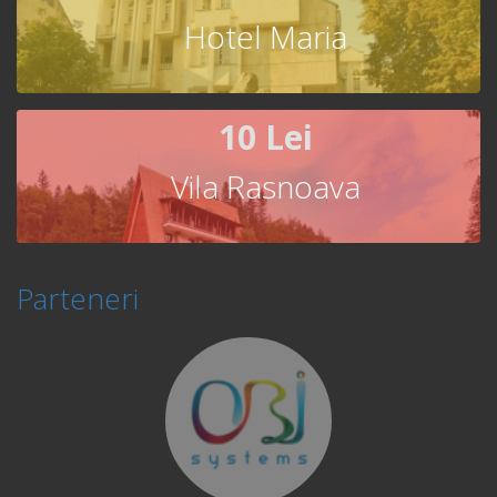
Hotel Maria
10 Lei
Vila Rasnoava
Parteneri