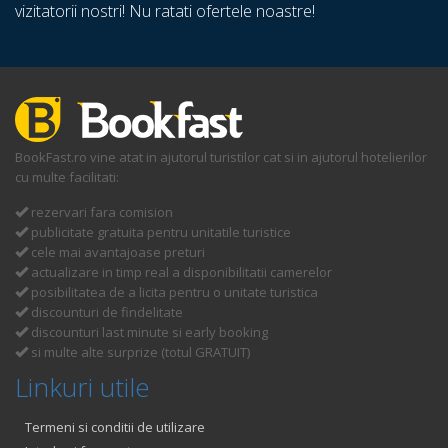
vizitatorii nostri! Nu ratati ofertele noastre!
BookFast.ro vine atat in ajutorul turistilor cat si in ajutorul hotelierilor
cu multe facilitati:
rezervari fara comision
publicitate gratuita pentru unitatile turistice
cele mai avantajoase preturi
actualizare in timp real a disponibilitatii camerelor
posibilitatea de a licita pentru o unitate turistica
discounturi de findelitate
discounturi last minute si early booking
si multe alte surprize (totul GRATUIT)
Linkuri utile
Termeni si conditii de utilizare