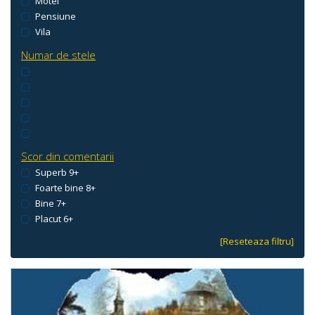
Motel
Pensiune
Vila
Numar de stele
Scor din comentarii
Superb 9+
Foarte bine 8+
Bine 7+
Placut 6+
[Reseteaza filtru]