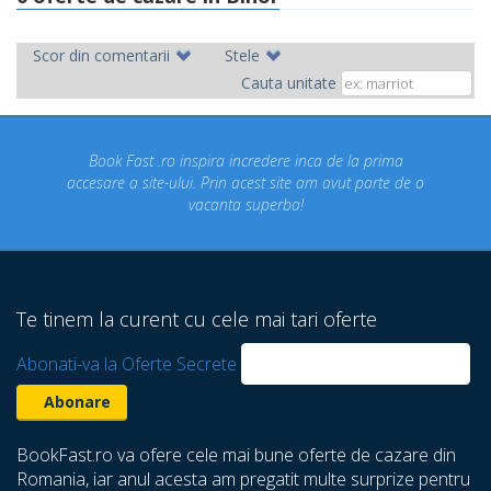
Scor din comentarii
Stele
Cauta unitate
ok Fast .ro inspira incredere inca de la prima
Concediul n
re a site-ului. Prin acest site am avut parte de o
un conce
vacanta superba!
despre ca
Te tinem la curent cu cele mai tari oferte
Abonati-va la Oferte Secrete
BookFast.ro va ofere cele mai bune oferte de cazare din
Romania, iar anul acesta am pregatit multe surprize pentru