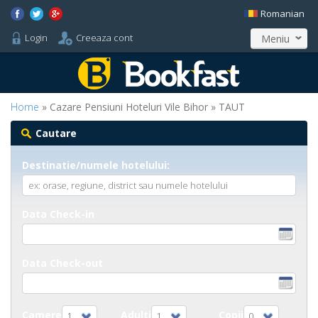
Romanian
Login
Creeaza cont
Meniu
Home
» Cazare Pensiuni Hoteluri Vile Bihor » TAUT
Cautare
Destinatie/numele hotelului:
Data Check-in
Data Check-out
Camere
Adulti
Copii
1
1
0