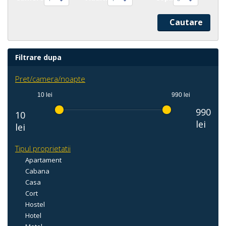
Filtrare dupa
Pret/camera/noapte
10 lei
990 lei
990
10
lei
lei
Tipul proprietatii
Apartament
Cabana
Casa
Cort
Hostel
Hotel