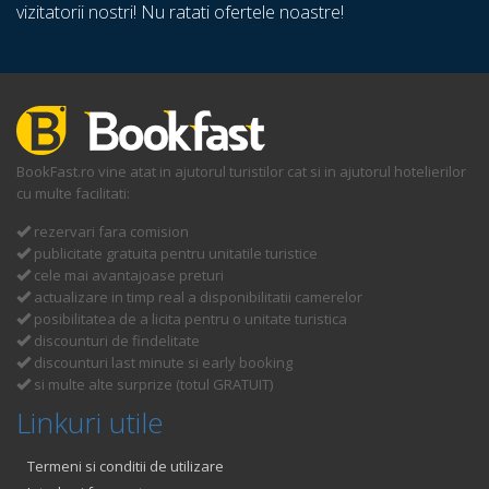
vizitatorii nostri! Nu ratati ofertele noastre!
BookFast.ro vine atat in ajutorul turistilor cat si in ajutorul hotelierilor
cu multe facilitati:
rezervari fara comision
publicitate gratuita pentru unitatile turistice
cele mai avantajoase preturi
actualizare in timp real a disponibilitatii camerelor
posibilitatea de a licita pentru o unitate turistica
discounturi de findelitate
discounturi last minute si early booking
si multe alte surprize (totul GRATUIT)
Linkuri utile
Termeni si conditii de utilizare