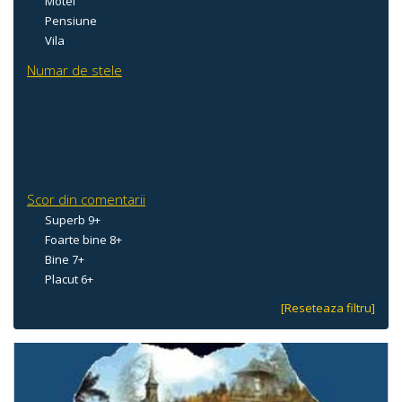
Motel
Pensiune
Vila
Numar de stele
Scor din comentarii
Superb 9+
Foarte bine 8+
Bine 7+
Placut 6+
[Reseteaza filtru]