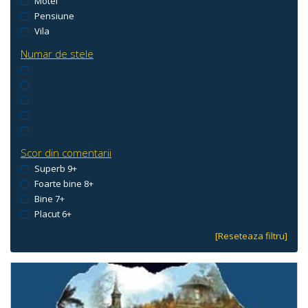
Motel
Pensiune
Vila
Numar de stele
Scor din comentarii
Superb 9+
Foarte bine 8+
Bine 7+
Placut 6+
[Reseteaza filtru]