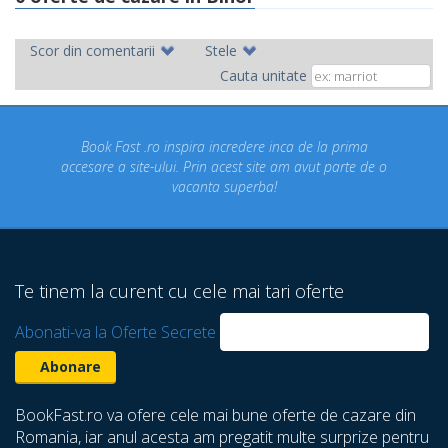
Scor din comentarii
Stele
Cauta unitate
ira incredere inca de la prima
Concediul nostru rezervat p
 Prin acest site am avut parte de o
un concediu de vis. Am 
canta superba!
despre care nu stiam ca 
Te tinem la curent cu cele mai tari oferte
Abonati-va la Oferte Secrete
BookFast.ro va ofere cele mai bune oferte de cazare din
Romania, iar anul acesta am pregatit multe surprize pentru