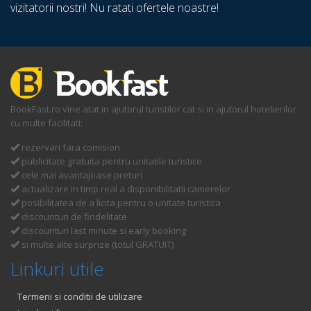
vizitatorii nostri! Nu ratati ofertele noastre!
BookFast.ro vine atat in ajutorul turistilor cat si in ajutorul hotelierilor
cu multe facilitati:
rezervari fara comision
publicitate gratuita pentru unitatile turistice
cele mai avantajoase preturi
actualizare in timp real a disponibilitatii camerelor
posibilitatea de a licita pentru o unitate turistica
discounturi de findelitate
discounturi last minute si early booking
si multe alte surprize (totul GRATUIT)
Linkuri utile
Termeni si conditii de utilizare