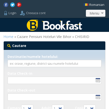
Romanian
Login
Creeaza cont
Meniu
Home
» Cazare Pensiuni Hoteluri Vile Bihor » CHISIRID
Cautare
Destinatie/numele hotelului:
Data Check-in
Data Check-out
Camere
Adulti
Copii
1
1
0