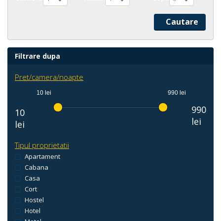
Filtrare dupa
Pret/camera/noapte
10 lei
990 lei
990
10
lei
lei
Tipul proprietatii
Apartament
Cabana
Casa
Cort
Hostel
Hotel