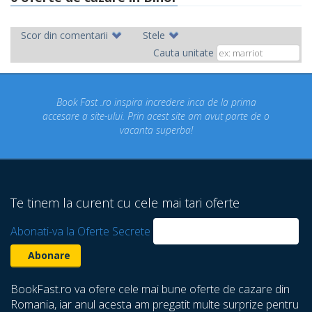
Scor din comentarii
Stele
Cauta unitate
Fast .ro inspira incredere inca de la prima
Concediul nost
a site-ului. Prin acest site am avut parte de o
un concediu
vacanta superba!
despre care 
Te tinem la curent cu cele mai tari oferte
Abonati-va la Oferte Secrete
BookFast.ro va ofere cele mai bune oferte de cazare din
Romania, iar anul acesta am pregatit multe surprize pentru