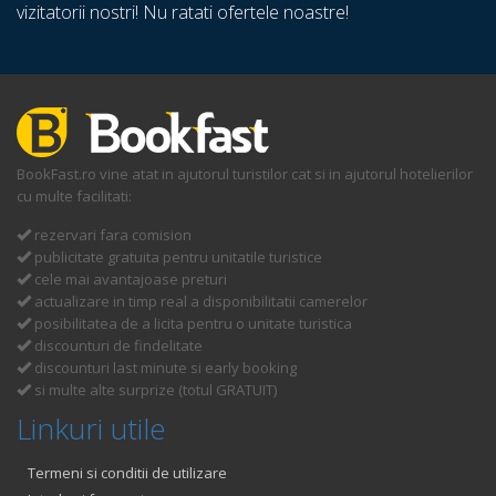
vizitatorii nostri! Nu ratati ofertele noastre!
BookFast.ro vine atat in ajutorul turistilor cat si in ajutorul hotelierilor
cu multe facilitati:
rezervari fara comision
publicitate gratuita pentru unitatile turistice
cele mai avantajoase preturi
actualizare in timp real a disponibilitatii camerelor
posibilitatea de a licita pentru o unitate turistica
discounturi de findelitate
discounturi last minute si early booking
si multe alte surprize (totul GRATUIT)
Linkuri utile
Termeni si conditii de utilizare