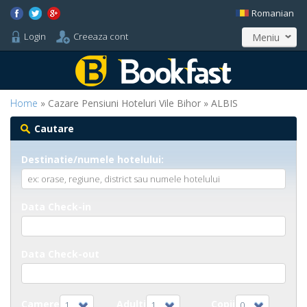
Romanian
Login
Creeaza cont
Meniu
Home
» Cazare Pensiuni Hoteluri Vile Bihor » ALBIS
Cautare
Destinatie/numele hotelului:
Data Check-in
Data Check-out
Camere
Adulti
Copii
1
1
0