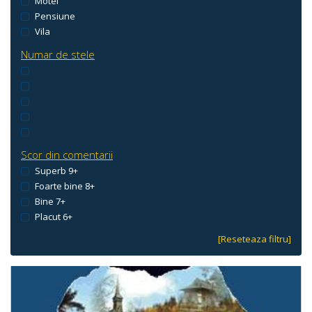
Motel
Pensiune
Vila
Numar de stele
Scor din comentarii
Superb 9+
Foarte bine 8+
Bine 7+
Placut 6+
[Reseteaza filtru]