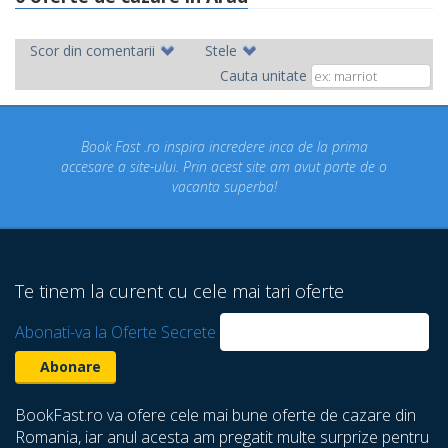
Scor din comentarii
Stele
Cauta unitate
credere inca de la prima
Concediul nostru rezervat prin sit
cest site am avut parte de o
un concediu de vis. Am vizitat
superba!
despre care nu stiam ca exista!
Te tinem la curent cu cele mai tari oferte
Abonati-va la Oferte Secrete
BookFast.ro va ofere cele mai bune oferte de cazare din
Romania, iar anul acesta am pregatit multe surprize pentru