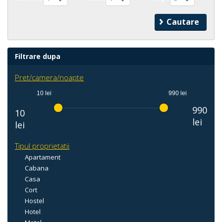
Filtrare dupa
Pret/camera/noapte
10 lei
990 lei
990
10
lei
lei
Tipul proprietatii
Apartament
Cabana
Casa
Cort
Hostel
Hotel