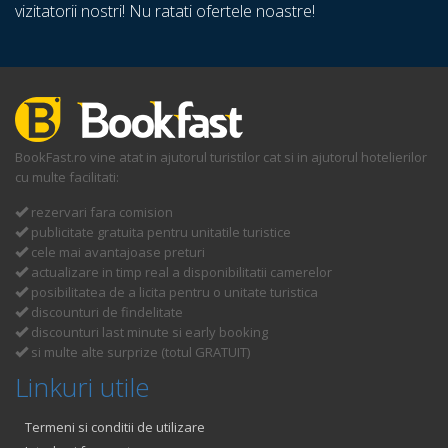
vizitatorii nostri! Nu ratati ofertele noastre!
BookFast.ro vine atat in ajutorul turistilor cat si in ajutorul hotelierilor
cu multe facilitati:
rezervari fara comision
publicitate gratuita pentru unitatile turistice
cele mai avantajoase preturi
actualizare in timp real a disponibilitatii camerelor
posibilitatea de a licita pentru o unitate turistica
discounturi de findelitate
discounturi last minute si early booking
si multe alte surprize (totul GRATUIT)
Linkuri utile
Termeni si conditii de utilizare