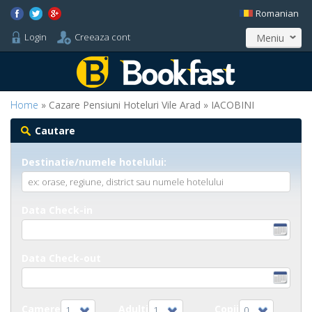
Romanian
Login
Creeaza cont
Meniu
Home
» Cazare Pensiuni Hoteluri Vile Arad » IACOBINI
Cautare
Destinatie/numele hotelului:
Data Check-in
Data Check-out
Camere
Adulti
Copii
1
1
0