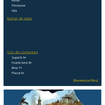
Motel
Pensiune
Vila
Numar de stele
Scor din comentarii
Superb 9+
Foarte bine 8+
Bine 7+
Placut 6+
[Reseteaza filtru]