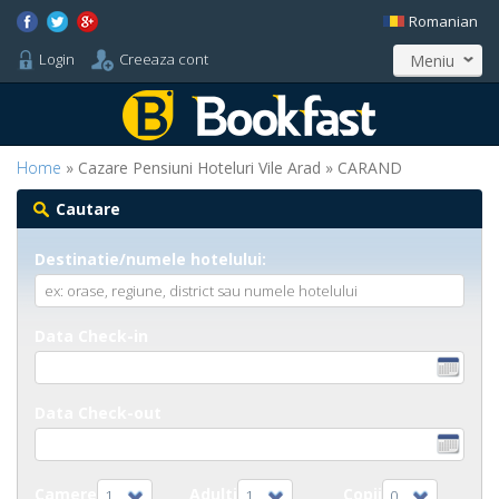
Romanian
Login
Creeaza cont
Meniu
Home
» Cazare Pensiuni Hoteluri Vile Arad » CARAND
Cautare
Destinatie/numele hotelului:
Data Check-in
Data Check-out
Camere
Adulti
Copii
1
1
0