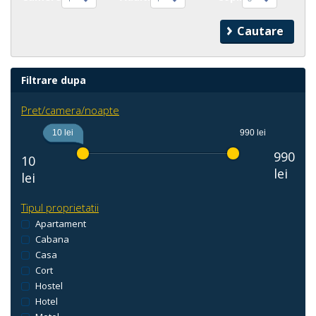
Filtrare dupa
Pret/camera/noapte
10 lei
990 lei
990
10
lei
lei
Tipul proprietatii
Apartament
Cabana
Casa
Cort
Hostel
Hotel