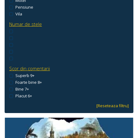
Motel
Pensiune
Vila
Numar de stele
Scor din comentarii
Superb 9+
Foarte bine 8+
Bine 7+
Placut 6+
[Reseteaza filtru]