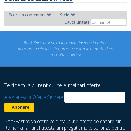
Scor din comentarii
Stele
Cauta unitate
ok Fast .ro inspira incredere inca de la prima
Concediul n
re a site-ului. Prin acest site am avut parte de o
un conce
vacanta superba!
despre ca
Te tinem la curent cu cele mai tari oferte
Abonati-va la Oferte Secrete
BookFast.ro va ofere cele mai bune oferte de cazare din
Romania, iar anul acesta am pregatit multe surprize pentru