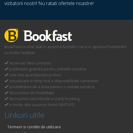
vizitatorii nostri! Nu ratati ofertele noastre!
BookFast.ro vine atat in ajutorul turistilor cat si in ajutorul hotelierilor
cu multe facilitati:
rezervari fara comision
publicitate gratuita pentru unitatile turistice
cele mai avantajoase preturi
actualizare in timp real a disponibilitatii camerelor
posibilitatea de a licita pentru o unitate turistica
discounturi de findelitate
discounturi last minute si early booking
si multe alte surprize (totul GRATUIT)
Linkuri utile
Termeni si conditii de utilizare