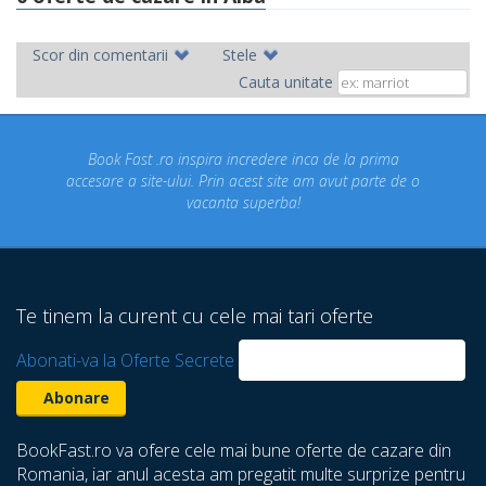
Scor din comentarii
Stele
Cauta unitate
ok Fast .ro inspira incredere inca de la prima
Concediul n
re a site-ului. Prin acest site am avut parte de o
un conce
vacanta superba!
despre ca
Te tinem la curent cu cele mai tari oferte
Abonati-va la Oferte Secrete
BookFast.ro va ofere cele mai bune oferte de cazare din
Romania, iar anul acesta am pregatit multe surprize pentru