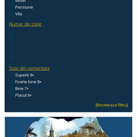
Motel
Pensiune
Vila
Numar de stele
Scor din comentarii
Superb 9+
Foarte bine 8+
Bine 7+
Placut 6+
[Reseteaza filtru]