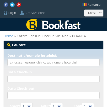
Romanian
Login
Creeaza cont
Meniu
Home
» Cazare Pensiuni Hoteluri Vile Alba » HOANCA
Cautare
Destinatie/numele hotelului:
Data Check-in
Data Check-out
Camere
Adulti
Copii
1
1
0