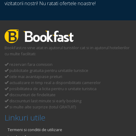
vizitatorii nostri! Nu ratati ofertele noastre!
BookFast.ro vine atat in ajutorul turistilor cat si in ajutorul hotelierilor
cu multe facilitati:
rezervari fara comision
publicitate gratuita pentru unitatile turistice
cele mai avantajoase preturi
actualizare in timp real a disponibilitatii camerelor
posibilitatea de a licita pentru o unitate turistica
discounturi de findelitate
discounturi last minute si early booking
si multe alte surprize (totul GRATUIT)
Linkuri utile
Termeni si conditii de utilizare