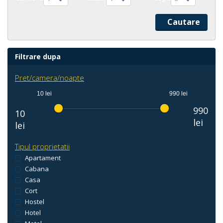
Filtrare dupa
Pret/camera/noapte
10 lei
990 lei
990
10
lei
lei
Tipul proprietatii
Apartament
Cabana
Casa
Cort
Hostel
Hotel