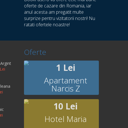
oferte de cazare din Romania, iar
anul acesta am pregatit multe
surprize pentru vizitatorii nostri! Nu
ratati ofertele noastre!
Oferte
Argint
1 Lei
Lei
Apartament
Narcis Z
leana
ei
10 Lei
ic
ei
Hotel Maria