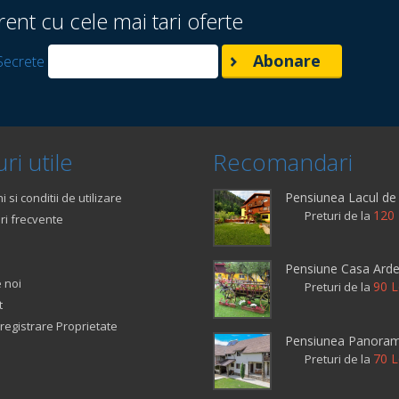
rent cu cele mai tari oferte
Secrete
ri utile
Recomandari
Pensiunea Lacul de 
 si conditii de utilizare
120 
Preturi de la
ri frecvente
Pensiune Casa Arde
 noi
90 L
Preturi de la
t
registrare Proprietate
Pensiunea Panoram
70 L
Preturi de la