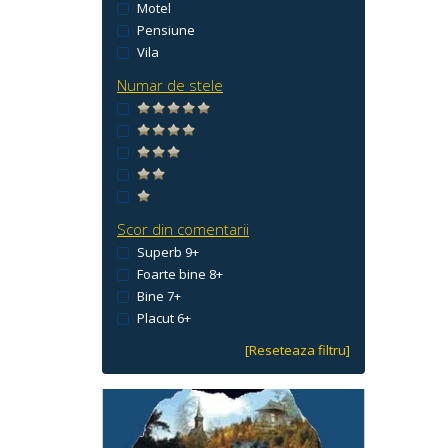
Motel
Pensiune
Vila
Numar de stele
Scor din comentarii
Superb 9+
Foarte bine 8+
Bine 7+
Placut 6+
[Reseteaza filtru]