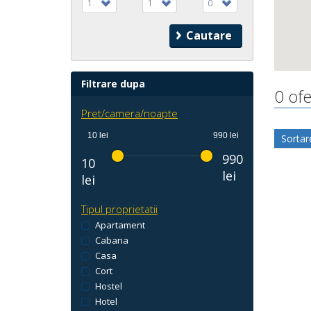
1
1
0
Filtrare dupa
0 ofe
Pret/camera/noapte
10 lei
990 lei
Sortar
990
10
lei
lei
Tipul proprietatii
Apartament
Cabana
Casa
Cort
Hostel
Hotel