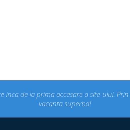
e inca de la prima accesare a site-ului. Pri
vacanta superba!