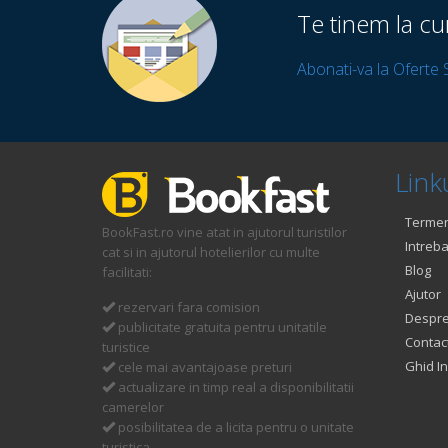
Te tinem la cu
Abonati-va la Oferte 
Linku
Termeni
BookFast.ro vine atat in ajutorul turistilor
Intreba
cat si in ajutorul hotelierilor cu multe
Blog
facilitati:
Ajutor
rezervari fara comision
Despre
publicitate gratuita pentru unitatile
Contac
turistice
Ghid In
cele mai avantajoase preturi
actualizare in timp real a disponibilitatii
camerelor
posibilitatea de a licita pentru o unitate
turistica