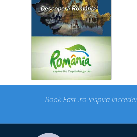
Book Fast .ro inspira increder