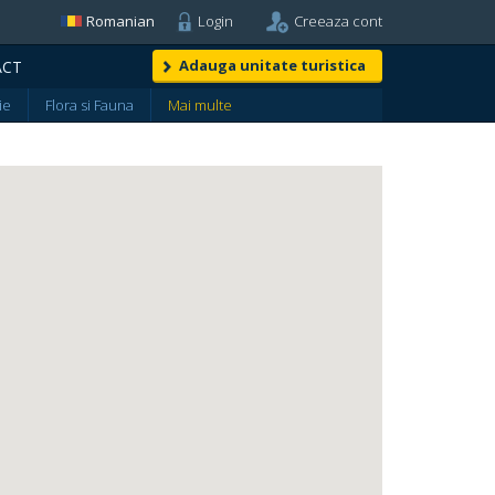
Romanian
Login
Creeaza cont
Adauga unitate turistica
ACT
ie
Flora si Fauna
Mai multe