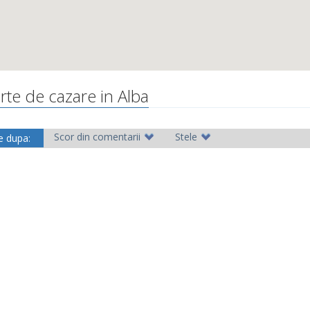
rte de cazare in Alba
Scor din comentarii
Stele
e dupa: