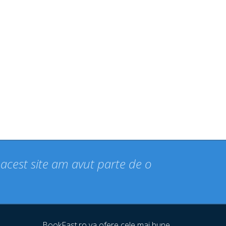
n acest site am avut parte de o
BookFast.ro va ofere cele mai bune