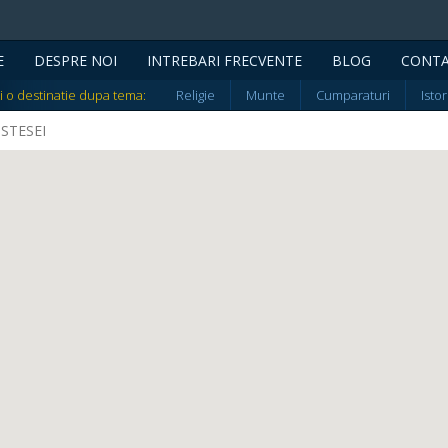
E
DESPRE NOI
INTREBARI FRECVENTE
BLOG
CONT
i o destinatie dupa tema:
Religie
Munte
Cumparaturi
Istor
ISTESEI